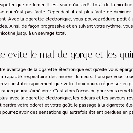
apoter que de fumer. Il est vrai qu'un arrêt total de la nicotine
e qui n'est pas facile. Cependant, il est plus facile de diminu
nt. Avec la cigarette électronique, vous pouvez réduire petit à
ides. Ainsi, de façon progressive et en suivant votre rythme, v
 nicotine jusqu'à un sevrage total.
le évite le mal de gorge et les qu
tre avantage de la cigarette électronique est qu'elle vous épar
 la capacité respiratoire des anciens fumeurs. Lorsque vous to
rez constater rapidement que votre toux pourra régresser en pa
iration pourra s'améliorer. C'est alors l'occasion pour vous remett
lus, avec la cigarette électronique, les odeurs et les saveurs re
it perdre votre odorat et votre goût, le passage à la cigarette éle
 pourrez avoir des sensations qui autrefois étaient perdues en pa