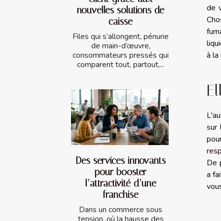
de v
nouvelles solutions de
Chos
caisse
fuma
Files qui s’allongent, pénurie
liqu
de main-d’œuvre,
consommateurs pressés qui
à la
comparent tout, partout,...
El
L'au
sur
pour
resp
Des services innovants
De p
pour booster
a fa
l’attractivité d’une
vous
franchise
Dans un commerce sous
tension, où la hausse des