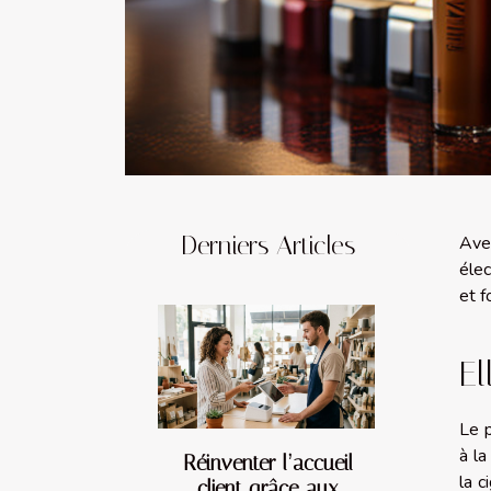
Derniers Articles
Avec
élec
et f
El
Le p
à la
Réinventer l’accueil
la c
client grâce aux