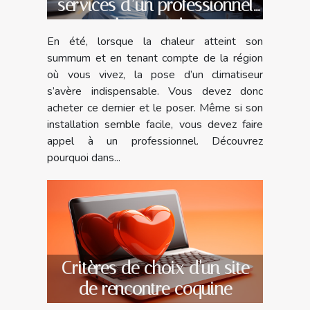
services d’un professionnel
pour la pose de votre
En été, lorsque la chaleur atteint son
climatiseur ?
summum et en tenant compte de la région
où vous vivez, la pose d’un climatiseur
s’avère indispensable. Vous devez donc
acheter ce dernier et le poser. Même si son
installation semble facile, vous devez faire
appel à un professionnel. Découvrez
pourquoi dans...
Critères de choix d'un site
de rencontre coquine