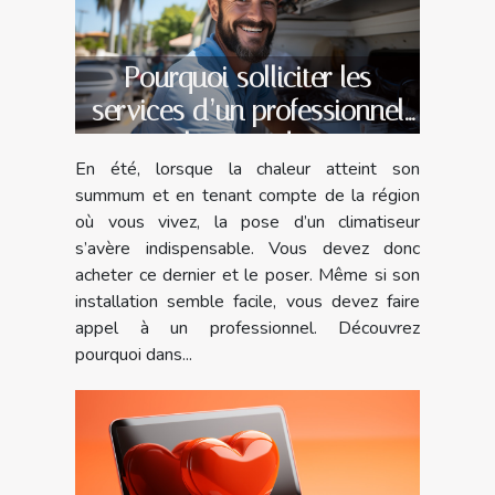
Pourquoi solliciter les
services d’un professionnel
pour la pose de votre
En été, lorsque la chaleur atteint son
climatiseur ?
summum et en tenant compte de la région
où vous vivez, la pose d’un climatiseur
s’avère indispensable. Vous devez donc
acheter ce dernier et le poser. Même si son
installation semble facile, vous devez faire
appel à un professionnel. Découvrez
pourquoi dans...