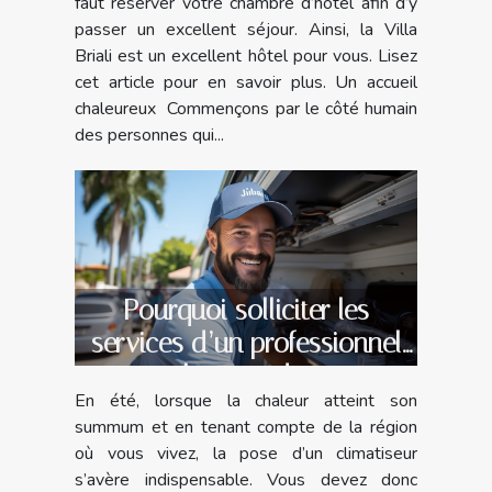
faut réserver votre chambre d’hôtel afin d’y
passer un excellent séjour. Ainsi, la Villa
Briali est un excellent hôtel pour vous. Lisez
cet article pour en savoir plus. Un accueil
chaleureux Commençons par le côté humain
des personnes qui...
Pourquoi solliciter les
services d’un professionnel
pour la pose de votre
En été, lorsque la chaleur atteint son
climatiseur ?
summum et en tenant compte de la région
où vous vivez, la pose d’un climatiseur
s’avère indispensable. Vous devez donc