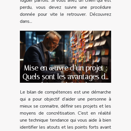
fuguer parfois. Si vous avez un chien qui est
perdu, vous devez suivre une procédure
donnée pour vite le retrouver. Découvrez
dans...
Mise en œuvre d’un projet :
Quels sont les avantages de
faire un bilan de
Le bilan de compétences est une démarche
compétences avec un
qui a pour objectif d’aider une personne à
spécialiste ?
mieux se connaitre, définir ses projets et les
moyens de concrétisation. C’est en réalité
une technique tendance qui vous aide à bien
identifier les atouts et les points forts avant