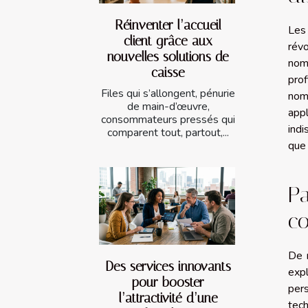
Réinventer l’accueil
Les
client grâce aux
rév
nouvelles solutions de
nom
caisse
prof
Files qui s’allongent, pénurie
nom
de main-d’œuvre,
appl
consommateurs pressés qui
ind
comparent tout, partout,...
que 
Pa
c
De n
Des services innovants
expl
pour booster
pers
l’attractivité d’une
tec