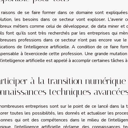
 raisons de se faire former dans ce domaine sont expliquée
olution, les besoins dans ce secteur vont exploser. L'avenir 
breux métiers comme celui de développeur, de data miner et de 
ils font qu’ils sont très recherchés par les entreprises qui mè
breuses professions dans ce secteur n’ont pas encore vue le j
ications de l’intelligence artificielle. A condition de ce faire fo
ispensable à l’exercicede cette profession. Une grande mutatio
l’intelligence artificielle est appelé à accomplir certaines tâches 
rticiper à la transition numérique
onnaissances techniques avancée
ombreuses entreprises sont sur le point de ce lancé dans la tra
orer toutes les possibilités, les donnés et actualiser les proc
onnes qui ont des compétences dans le milieu de l’intelligence 
hnique, l’intelligence artificielle réclame des connaissances