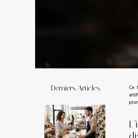
Derniers Articles
Ce f
art
prom
L’
di