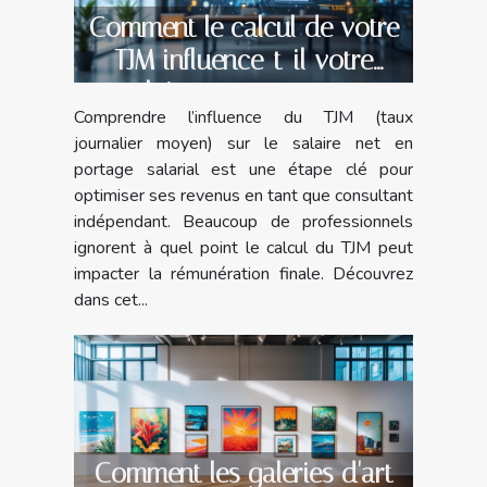
Comment le calcul de votre
TJM influence-t-il votre
salaire net en portage
Comprendre l’influence du TJM (taux
salarial ?
journalier moyen) sur le salaire net en
portage salarial est une étape clé pour
optimiser ses revenus en tant que consultant
indépendant. Beaucoup de professionnels
ignorent à quel point le calcul du TJM peut
impacter la rémunération finale. Découvrez
dans cet...
Comment les galeries d'art