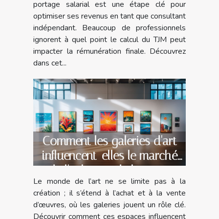
portage salarial est une étape clé pour
optimiser ses revenus en tant que consultant
indépendant. Beaucoup de professionnels
ignorent à quel point le calcul du TJM peut
impacter la rémunération finale. Découvrez
dans cet...
Comment les galeries d'art
influencent-elles le marché
de l'achat et de la vente
Le monde de l’art ne se limite pas à la
d'œuvres ?
création ; il s’étend à l’achat et à la vente
d’œuvres, où les galeries jouent un rôle clé.
Découvrir comment ces espaces influencent