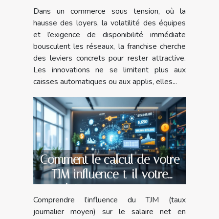
franchise
Dans un commerce sous tension, où la
hausse des loyers, la volatilité des équipes
et l’exigence de disponibilité immédiate
bousculent les réseaux, la franchise cherche
des leviers concrets pour rester attractive.
Les innovations ne se limitent plus aux
caisses automatiques ou aux applis, elles...
Comment le calcul de votre
TJM influence-t-il votre
salaire net en portage
Comprendre l’influence du TJM (taux
salarial ?
journalier moyen) sur le salaire net en