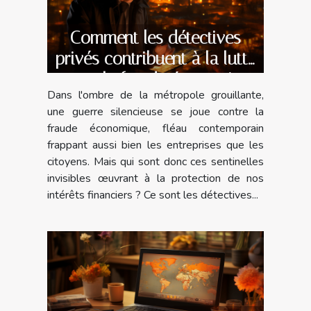
Comment les détectives
privés contribuent à la lutte
contre la fraude économique
Dans l'ombre de la métropole grouillante,
en milieu urbain
une guerre silencieuse se joue contre la
fraude économique, fléau contemporain
frappant aussi bien les entreprises que les
citoyens. Mais qui sont donc ces sentinelles
invisibles œuvrant à la protection de nos
intérêts financiers ? Ce sont les détectives...