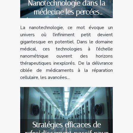
Nanotechnologie dans la
médecine les percées
récentes et leurs impacts sur
La nanotechnologie, ce mot évoque un
la santé
univers où l'infiniment petit devient
gigantesque en potentiel. Dans le domaine
médical, ces technologies à l'échelle
nanométrique ouvrent des horizons
thérapeutiques inexplorés. De la délivrance
ciblée de médicaments à la réparation
cellulaire, les avancées...
Stratégies efficaces de