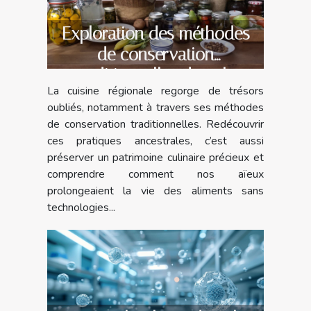
Exploration des méthodes
de conservation
traditionnelles dans la
La cuisine régionale regorge de trésors
cuisine régionale
oubliés, notamment à travers ses méthodes
de conservation traditionnelles. Redécouvrir
ces pratiques ancestrales, c’est aussi
préserver un patrimoine culinaire précieux et
comprendre comment nos aïeux
prolongeaient la vie des aliments sans
technologies...